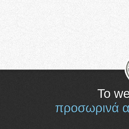
Το we
προσωρινά α